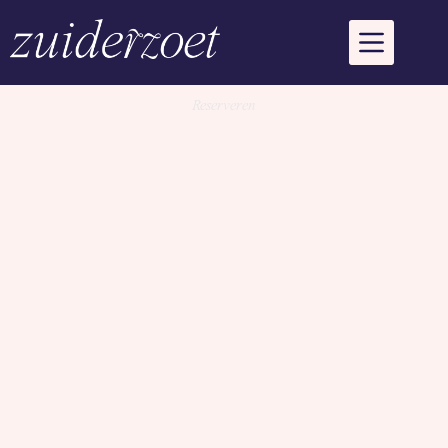
Het Zuiderzoet
kooktheater
.
Reserveren