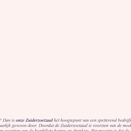
e? Dan is
onze Zuiderzoetzaal
hét hoogtepunt van een spetterend bedrijfs
tuurlijk gewoon door. Doordat de Zuiderzoetzaal is voorzien van de mode
ien voorzien van de heerlijkste hapjes en drankjes. Het mooiste is dat 