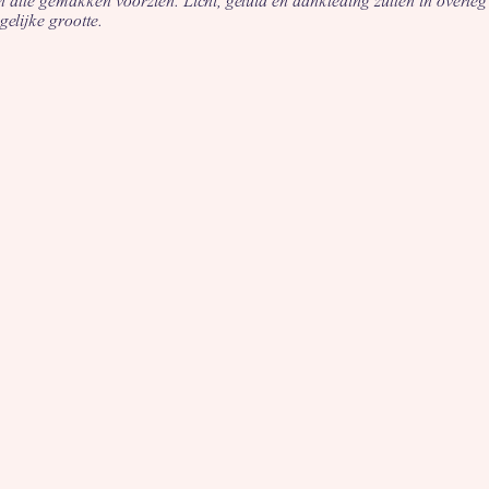
n alle gemakken voorzien. Licht, geluid en aankleding zullen in overl
gelijke grootte.
GROEPSACTIVITEITEN
or jullie bedrijfsfeest te combineren met groepsactiviteiten. Wij bieden
raag in via onderstaand formulier