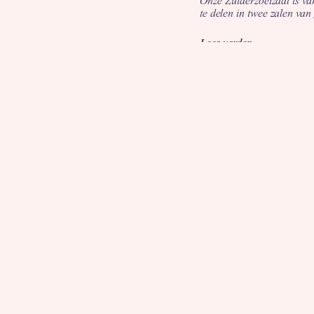
Onze Zuiderzoetzaal is va
te delen in twee zalen van 
Lees verder…
Maak het feest compleet do
Lees verder…
Dien jullie aanv
Datum