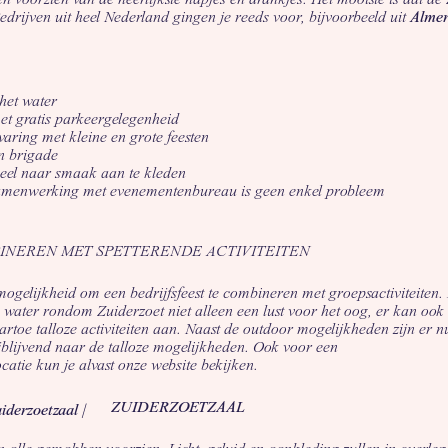
 Bedrijven uit heel Nederland gingen je reeds voor, bijvoorbeeld uit
Alme
het water
t gratis parkeergelegenheid
varing met kleine en grote feesten
n brigade
eel naar smaak aan te kleden
samenwerking met evenementenbureau is geen enkel probleem
INEREN MET SPETTERENDE ACTIVITEITEN
ogelijkheid om een bedrijfsfeest te combineren met groepsactiviteiten.
de water rondom Zuiderzoet niet alleen een lust voor het oog, er kan o
artoe talloze activiteiten aan. Naast de outdoor mogelijkheden zijn er 
jblijvend naar de talloze mogelijkheden. Ook voor een
catie kun je alvast onze website bekijken.
ZUIDERZOETZAAL