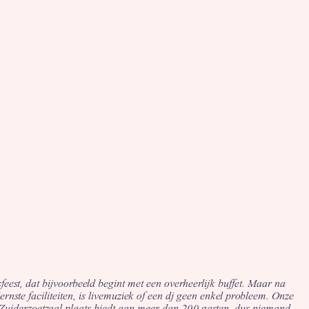
feest, dat bijvoorbeeld begint met een overheerlijk buffet. Maar na
rnste faciliteiten, is livemuziek of een dj geen enkel probleem. Onze
de Zuiderzoetzaal plaats biedt aan meer dan 200 gasten, dus niemand