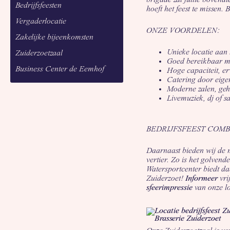
Bedrijfsfeesten
hoeft het feest te missen.
Vergaderlocatie
ONZE VOORDELEN:
Zakelijke bijeenkomsten
Unieke locatie aan 
Zuiderzoetzaal
Goed bereikbaar me
Business Center de Eemhof
Hoge capaciteit, er
Catering door eige
Moderne zalen, geh
Livemuziek, dj of 
BEDRIJFSFEEST COMB
Daarnaast bieden wij de m
vertier. Zo is het golven
Watersportcenter biedt da
Zuiderzoet!
Informeer
vri
sfeerimpressie
van onze lo