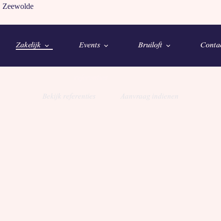
, Zeewolde
Zakelijk
Events
Bruiloft
Conta
De
referenties
van Zuiderzoet.
Bekijk referenties
Aanvraag indienen