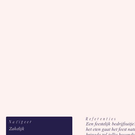
Referenties
Navigeer
Een feestelijk bedrijfsuitj
Zakelijk
het eten gaat het feest na
brigade zal jullie bovend